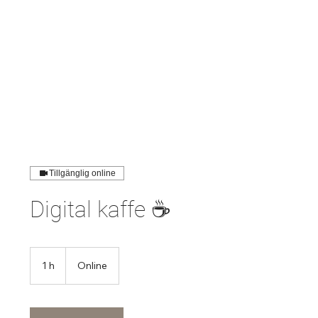
Tillgänglig online
Digital kaffe ☕️
1 h
1
Online