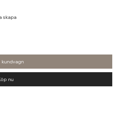
ja skapa
i kundvagn
Köp nu