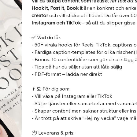
Vill du skapa content som faktiskt
får folk att
Hook it, Post it, Book it
är en konkret och enkel
creator
och vill sticka ut i flödet. Du får över 5
Instagram och TikTok
– så att du slipper gissa
✅ Vad du får:
- 50+ virala hooks för Reels, TikTok, captions o
- Färdiga caption-templates för olika nischer (l
- Bonus: 10 contentidéer som gör dina inlägg
- Tips på hur du säljer utan att låta säljig
- PDF-format – ladda ner direkt
👩‍💻 För dig som:
- Vill växa på Instagram eller TikTok
- Säljer tjänster eller samarbetar med varumä
- Skapar content men saknar struktur eller ins
- Är trött på att skriva “Hej, ny vecka” varje 
📦 Leverans & pris: