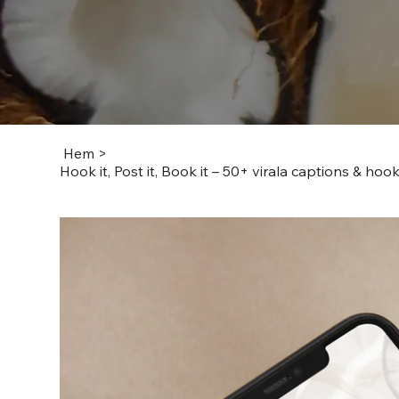
Hem
>
Hook it, Post it, Book it – 50+ virala captions & ho