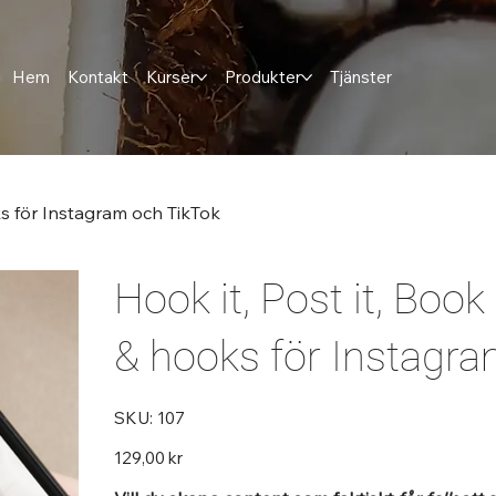
Hem
Kontakt
Kurser
Produkter
Tjänster
oks för Instagram och TikTok
Hook it, Post it, Book
& hooks för Instagra
SKU
SKU:
107
107
Pris
129,00 kr