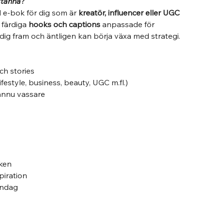
 stanna
?
 e-bok för dig som är
kreatör, influencer eller UGC
0 färdiga
hooks och captions
anpassade för
 dig fram och äntligen kan börja växa med strategi.
ch stories
ifestyle, business, beauty, UGC m.fl.)
 ännu vassare
rken
piration
måndag