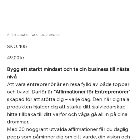
Affirmationer för entreprenörer
SKU
SKU:
105
105
Pris
49,00 kr
Bygg ett starkt mindset och ta din business till nästa
nivå
Att vara entreprenör är en resa fylld av både toppar
och tvivel. Därför är
"Affirmationer för Entreprenörer"
skapad för att stötta dig – varje dag. Den här digitala
produkten hjälper dig att stärka ditt självledarskap,
hitta tillbaka till ditt varför och våga gå all in på dina
drömmar.
Med 30 noggrant utvalda affirmationer får du daglig
pepp som påminner dig om ditt värde, din vision och