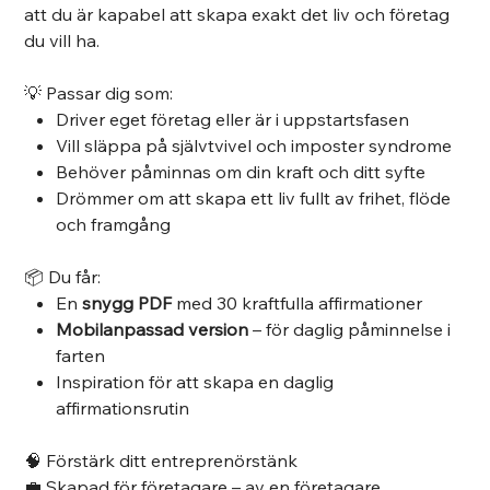
att du är kapabel att skapa exakt det liv och företag
du vill ha.
💡 Passar dig som:
Driver eget företag eller är i uppstartsfasen
Vill släppa på självtvivel och imposter syndrome
Behöver påminnas om din kraft och ditt syfte
Drömmer om att skapa ett liv fullt av frihet, flöde
och framgång
📦 Du får:
En
snygg PDF
med 30 kraftfulla affirmationer
Mobilanpassad version
– för daglig påminnelse i
farten
Inspiration för att skapa en daglig
affirmationsrutin
🧠 Förstärk ditt entreprenörstänk
💼 Skapad för företagare – av en företagare