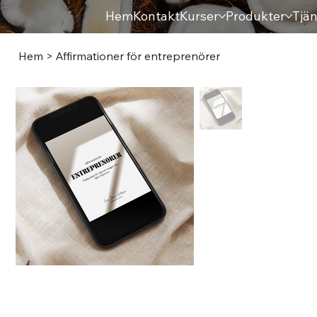
Hem
Kontakt
Kurser
Produkter
Tjän
Hem
>
Affirmationer för entreprenörer