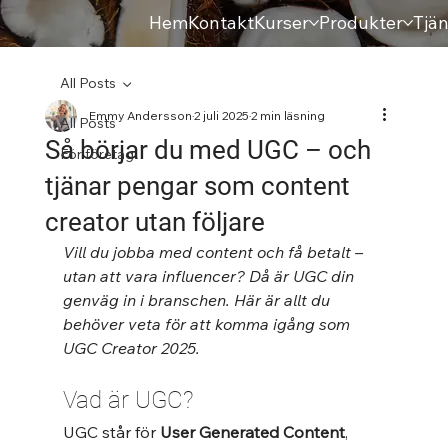
Hem
Kontakt
Kurser
Produkter
Tjän
All Posts
Emmy Andersson
2 juli 2025
2 min läsning
All Posts
Så börjar du med UGC – och
För företag
tjänar pengar som content
creator utan följare
Vill du jobba med content och få betalt – 
utan att vara influencer? Då är UGC din 
genväg in i branschen. Här är allt du 
behöver veta för att komma igång som 
UGC Creator 2025.
Vad är UGC?
UGC står för 
User Generated Content
, 