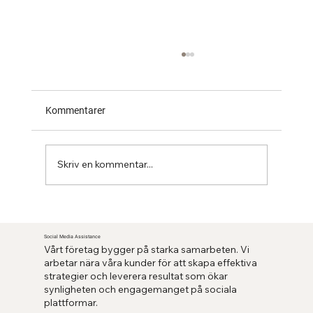
Kommentarer
Skriv en kommentar...
Hjälp med sociala medier för företag – så
lyckas du 2025
Social Media Assistance
Vårt företag bygger på starka samarbeten. Vi
arbetar nära våra kunder för att skapa effektiva
strategier och leverera resultat som ökar
synligheten och engagemanget på sociala
plattformar.